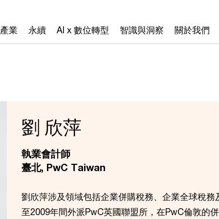
產業
永續
AI x 數位轉型
智識與洞察
關於我們
劉 欣萍
執業會計師
臺北, PwC Taiwan
劉欣萍涉及領域包括企業併購稅務、企業全球稅務及
至2009年間外派PwC英國聯盟所，在PwC倫敦的併購組（Pr