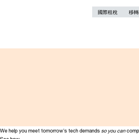
國際租稅
移轉
We help you meet tomorrow’s tech demands
so you can
compe
See how