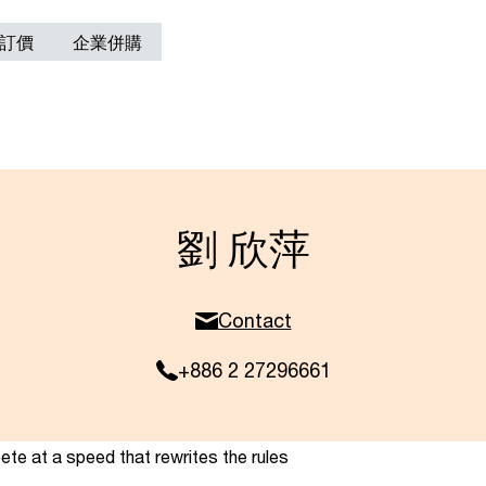
訂價
企業併購
劉 欣萍
Contact
+886 2 27296661
te at a speed that rewrites the rules