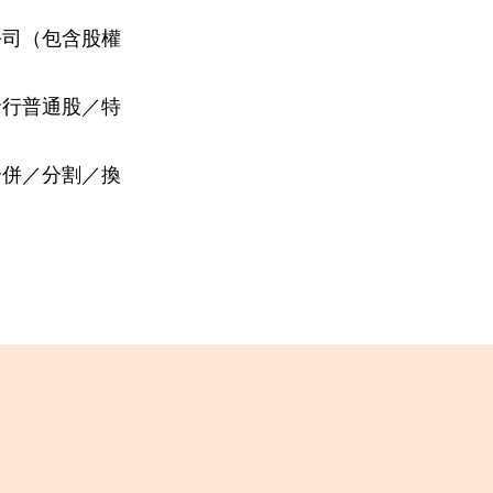
公司（包含股權
發行普通股／特
合併／分割／換