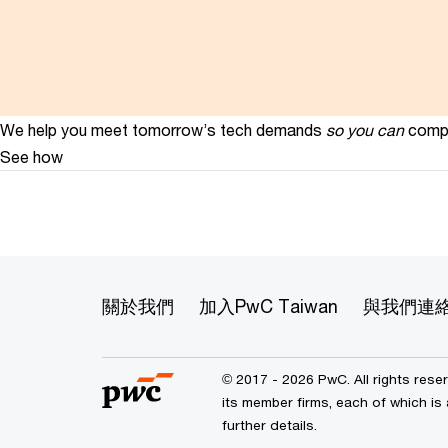
We help you meet tomorrow’s tech demands
so you can
compe
See how
關於我們
加入PwC Taiwan
與我們連
© 2017 - 2026 PwC. All rights res
its member firms, each of which is 
further details.