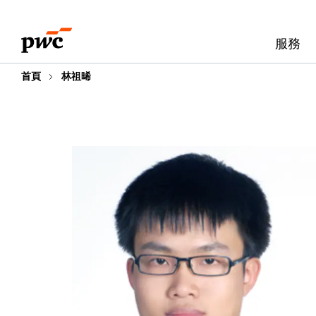
Skip
Skip
to
to
服務
content
footer
首頁
林祖晞