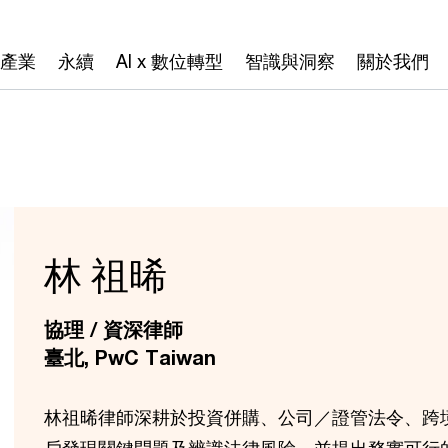
產業
永續
AI x 數位轉型
智識與洞察
關於我們
林 祖晞
協理 / 資深律師
臺北, PwC Taiwan
林祖晞律師深耕於投資併購、公司／證管法令、跨
戶發現關鍵問題及辨識法律風險，並提出務實可行