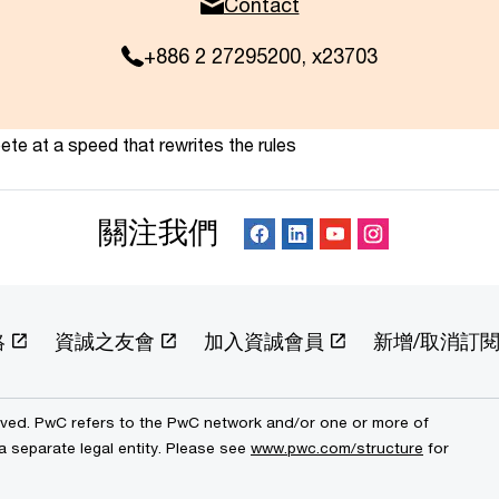
Contact
+886 2 27295200, x23703
te at a speed that rewrites the rules
關注我們
絡
資誠之友會
加入資誠會員
新增/取消訂
erved. PwC refers to the PwC network and/or one or more of
a separate legal entity. Please see
www.pwc.com/structure
for