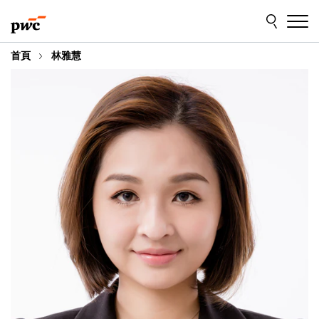
Skip
Skip
to
to
content
footer
首頁
林雅慧