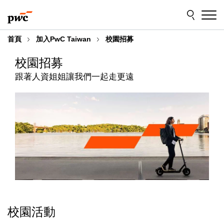
Skip
Skip
to
to
content
footer
首頁
加入PwC Taiwan
校園招募
校園招募
跟著人資姐姐讓我們一起走更遠​
校園活動