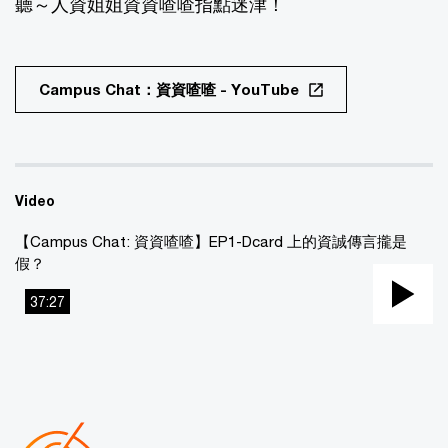
聽～人資姐姐資資喳喳指點迷津！​
Campus Chat：資資喳喳 - YouTube​
Video
【Campus Chat: 資資喳喳】EP1-Dcard 上的資誠傳言攏是
假？
37:27
Pla
Vi