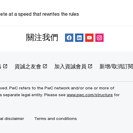
te at a speed that rewrites the rules
關注我們
絡
資誠之友會
加入資誠會員
新增/取消訂
erved. PwC refers to the PwC network and/or one or more of
a separate legal entity. Please see
www.pwc.com/structure
for
al disclaimer
Terms and conditions