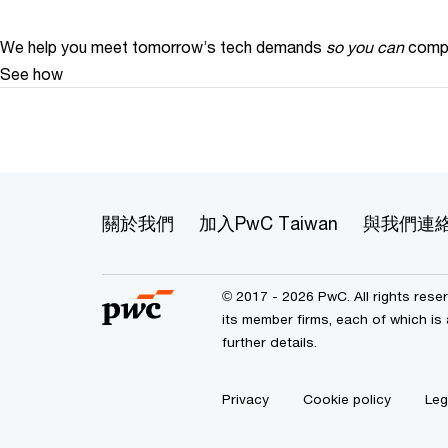
We help you meet tomorrow’s tech demands
so you can
compe
See how
關於我們
加入PwC Taiwan
與我們連
© 2017 - 2026 PwC. All rights res
its member firms, each of which is 
further details.
Privacy
Cookie policy
Leg