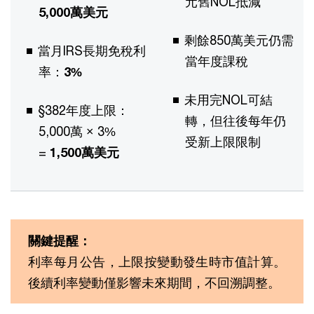
元舊NOL抵減
5,000萬美元
剩餘850萬美元仍需
當月IRS長期免稅利
當年度課稅
率：
3%
未用完NOL可結
§382年度上限：
轉，但往後每年仍
5,000萬 × 3%
受新上限限制
=
1,500萬美元
關鍵提醒：
利率每月公告，上限按變動發生時市值計算。
後續利率變動僅影響未來期間，不回溯調整。