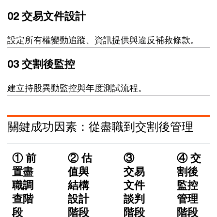
02 交易文件設計
設定所有權變動追蹤、資訊提供與違反補救條款。
03 交割後監控
建立持股異動監控與年度測試流程。
關鍵成功因素：從盡職到交割後管理
① 前
② 估
③
④ 交
置盡
值與
交易
割後
職調
結構
文件
監控
查階
設計
談判
管理
段
階段
階段
階段