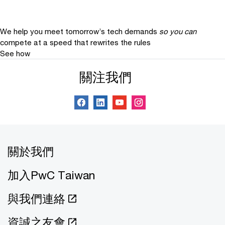
We help you meet tomorrow’s tech demands
so you can
compete at a speed that rewrites the rules
See how
關注我們
關於我們
加入PwC Taiwan
與我們連絡
資誠之友會