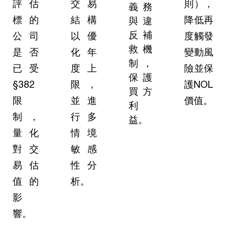
評估
交易
則），
義務
標的
結構
降低再
與違
反補
公司
以優
度觸發
救機
是否
化年
變動風
制，
已受
度上
險並保
保護
§382
限，
護NOL
買方
限
並進
價值。
利
制，
行多
益。
量化
情境
對交
敏感
易估
性分
值的
析。
影
響。