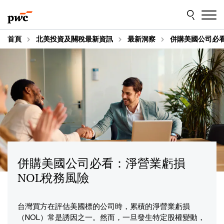
Skip
Skip
to
to
content
footer
首頁
北美投資及關稅最新資訊
最新洞察
併購美國公司必看
併購美國公司必看：淨營業虧損
NOL稅務風險
台灣買方在評估美國標的公司時，累積的淨營業虧損
（NOL）常是誘因之一。然而，一旦發生特定股權變動，