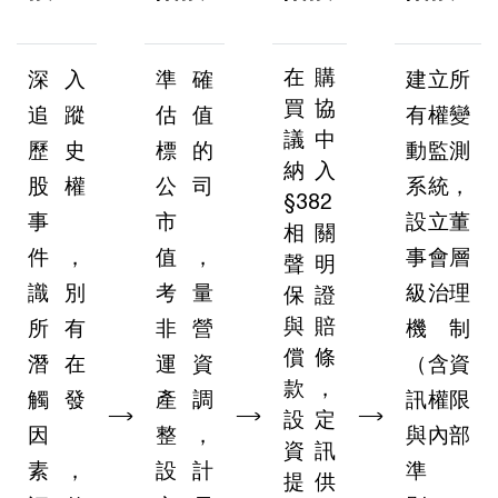
在購
深入
準確
建立所
買協
追蹤
估值
有權變
議中
歷史
標的
動監測
納入
股權
公司
系統，
§382
事
市
設立董
相關
件，
值，
事會層
聲明
識別
考量
級治理
保證
與賠
所有
非營
機制
償條
潛在
運資
（含資
款，
觸發
產調
訊權限
𐃘
𐃘
設定
𐃘
因
整，
與內部
資訊
素，
設計
準
提供