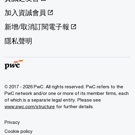
加入資誠會員
新增/取消訂閱電子報
隱私聲明
© 2017 - 2026 PwC. All rights reserved. PwC refers to the
PwC network and/or one or more of its member firms, each
of which is a separate legal entity. Please see
www.pwc.com/structure
for further details.
Privacy
Cookie policy