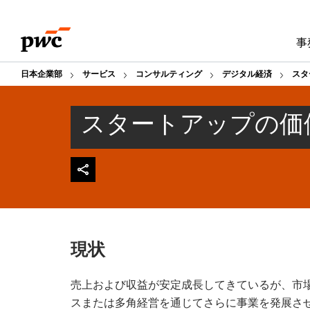
Skip
Skip
to
to
事
content
footer
日本企業部
サービス
コンサルティング
デジタル経済
スタ
スタートアップの価
現状
売上および収益が安定成長してきているが、市
スまたは多角経営を通じてさらに事業を発展さ