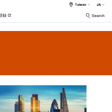
JA
Taiwan
登録
Search