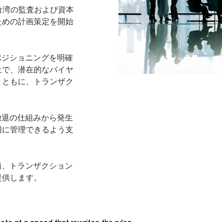
台湾の監査および資本
ための計画策定を開始
ポジショニングを明確
上で、潜在的なバイヤ
とともに、トランザク
撤退の仕組みから発生
切に管理できるよう支
価、トランザクション
提供します。