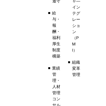
遵守
ャ―
イン
給
テグ
与・
レー
報
ショ
酬・
ン
福利
（P
厚生
M
制度
I）
構築
組織
業績
変革
管
管理
理・
人材
管理
コン
サル