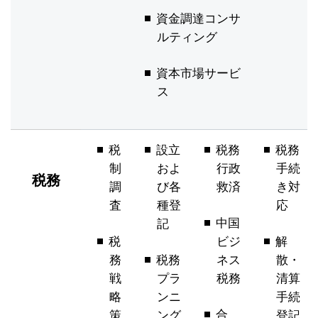
資金調達コンサ
ルティング
資本市場サービ
ス
税
設立
税務
税務
制
およ
行政
手続
税務
調
び各
救済
き対
査
種登
応
中国
記
税
ビジ
解
務
税務
ネス
散・
戦
プラ
税務
清算
略
ンニ
手続
合
策
ング
登記