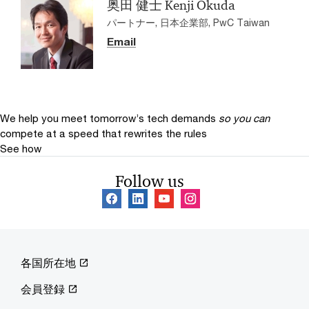
奥田 健士 Kenji Okuda
パートナー, 日本企業部, PwC Taiwan
Email
We help you meet tomorrow’s tech demands
so you can
compete at a speed that rewrites the rules
See how
Follow us
各国所在地
会員登録