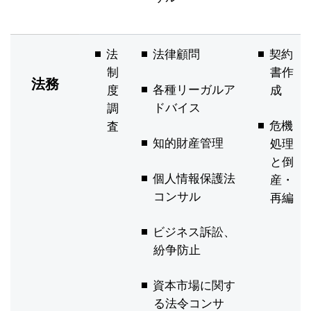
法
法律顧問
契約
制
書作
法務
各種リーガルア
度
成
ドバイス
調
危機
査
知的財産管理
処理
と倒
個人情報保護法
産・
コンサル
再編
ビジネス訴訟、
紛争防止
資本市場に関す
る法令コンサ