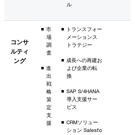
ル
市
トランスフォー
場
メーションス
コンサ
調
トラテジー
ルティ
査
ング
成長への再建お
進
よび企業の転
出
換
戦
SAP S/4HANA
略
導入支援サー
策
ビス
定
支
CRMソリュー
援
ション Salesfo