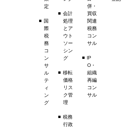
併・
定
会計
買収
国
処理
関連
際
とア
税務
税
ウト
コン
務
ソー
サル
コ
シン
IP
ン
グ
O・
サ
移転
組織
ル
価格
再編
テ
リス
コン
ィ
ク管
サル
ン
理
グ
税務
行政