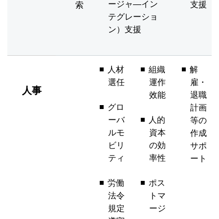
ージャ―イン
支援
索
テグレーショ
ン）支援
人材
組織
解
選任
運作
雇・
人事
效能
退職
グロ
計画
ーバ
人的
等の
ルモ
資本
作成
ビリ
の効
サポ
ティ
率性
ート
労働
ポス
法令
トマ
規定
ージ