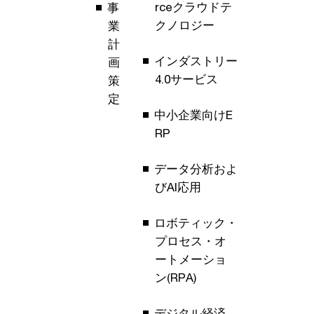
rceクラウドテ
事
クノロジー
業
計
インダストリー
画
4.0サービス
策
定
中小企業向けE
RP
データ分析およ
びAI応用
ロボティック・
プロセス・オ
ートメーショ
ン(RPA)
デジタル経済