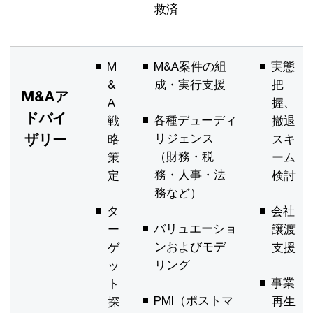
救済
M
M&A案件の組
実態
&
成・実行支援
把
M&Aア
A
握、
ドバイ
各種デューディ
戦
撤退
ザリー
リジェンス
略
スキ
（財務・税
策
ーム
務・人事・法
定
検討
務など）
タ
会社
バリュエーショ
ー
譲渡
ンおよびモデ
ゲ
支援
リング
ッ
事業
ト
PMI（ポストマ
再生
探