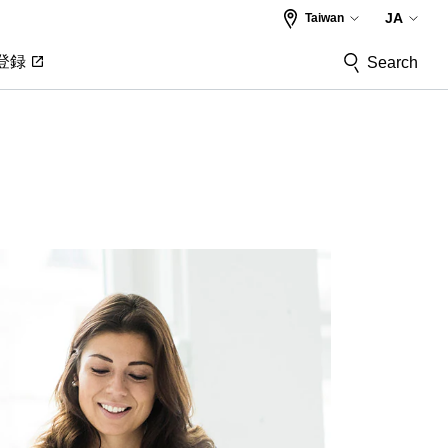
Taiwan
JA
登録
Search