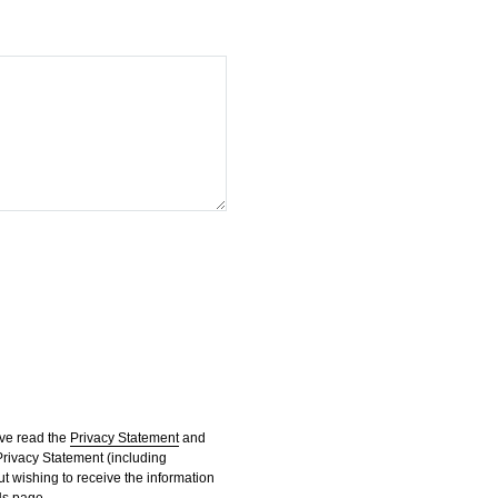
ave read the
Privacy Statement
and
Privacy Statement (including
ut wishing to receive the information