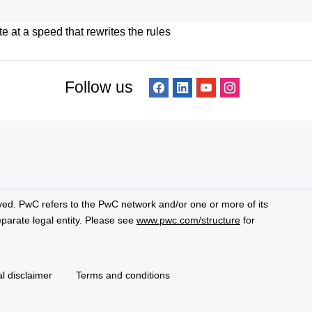
 at a speed that rewrites the rules
Follow us
ved. PwC refers to the PwC network and/or one or more of its
parate legal entity. Please see
www.pwc.com/structure
for
l disclaimer
Terms and conditions