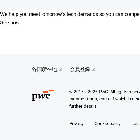
We help you meet tomorrow’s tech demands
so you can
compete
See how
各国所在地
会員登録
© 2017 - 2026 PwC. All rights reser
member firms, each of which is a se
further details.
Privacy
Cookie policy
Lega