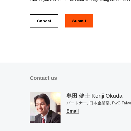
from us, you can send us an email message using the
Contact 
Cancel
Submit
Contact us
奥田 健士 Kenji Okuda
パートナー, 日本企業部, PwC Taiw
Email