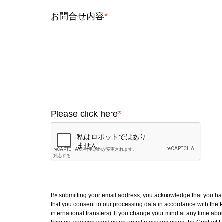
*
お問合せ内容
*
Please click here
By submitting your email address, you acknowledge that you h
that you consent to our processing data in accordance with the 
international transfers). If you change your mind at any time abo